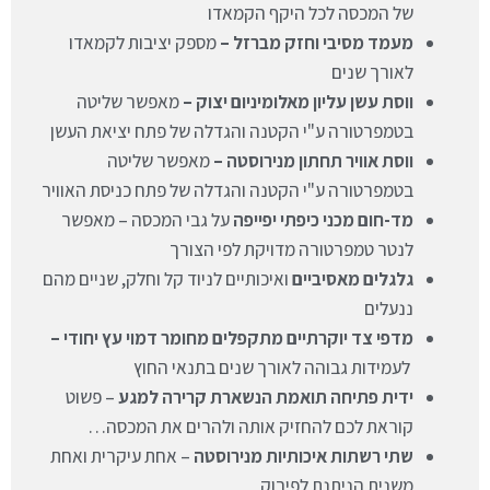
של המכסה לכל היקף הקמאדו
מעמד מסיבי וחזק מברזל –
מספק יציבות לקמאדו
לאורך שנים
ווסת עשן עליון מאלומיניום יצוק –
מאפשר שליטה
בטמפרטורה ע"י הקטנה והגדלה של פתח יציאת העשן
ווסת אוויר תחתון מנירוסטה –
מאפשר שליטה
בטמפרטורה ע"י הקטנה והגדלה של פתח כניסת האוויר
מד-חום מכני כיפתי יפייפה
על גבי המכסה – מאפשר
לנטר טמפרטורה מדויקת לפי הצורך
גלגלים מאסיביים
ואיכותיים לניוד קל וחלק, שניים מהם
ננעלים
מדפי צד יוקרתיים מתקפלים מחומר דמוי עץ יחודי –
לעמידות גבוהה לאורך שנים בתנאי החוץ
ידית פתיחה תואמת הנשארת קרירה למגע
– פשוט
קוראת לכם להחזיק אותה ולהרים את המכסה…
שתי רשתות איכותיות מנירוסטה
– אחת עיקרית ואחת
משנית הניתנת לפירוק